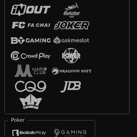
Poker