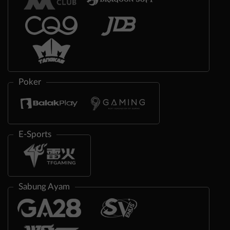
Poker
E-Sports
Sabung Ayam