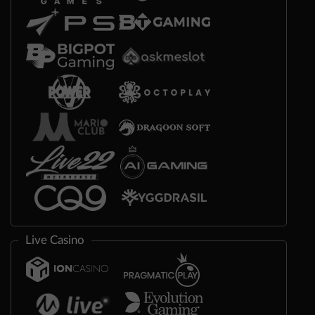
Live Casino