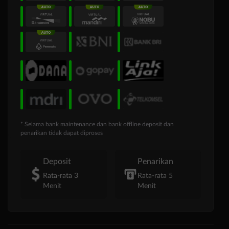
* Selama bank maintenance dan bank offline deposit dan
penarikan tidak dapat diproses
Deposit
Penarikan
Rata-rata 3
Rata-rata 5
Menit
Menit