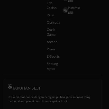
t88
Live
Casino
Putarslo
t88
Race
Olahraga
Crash
Game
Arcade
Poker
E-Sports
Sabung
Ayam
TARUHAN SLOT
Penyedia slot online dengan beragam pilihan game menarik yang
memudahkan pemain untuk mencapai jackpot