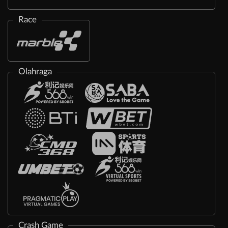
Race
Olahraga
Crash Game