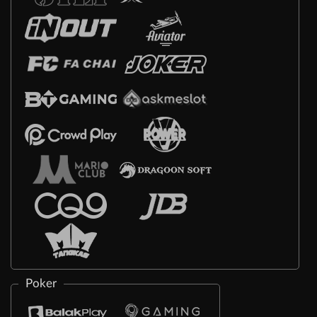
Poker