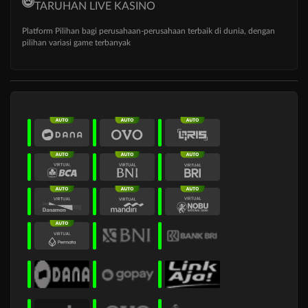
TARUHAN LIVE KASINO
Platform Pilihan bagi perusahaan-perusahaan terbaik di dunia, dengan
pilihan variasi game terbanyak