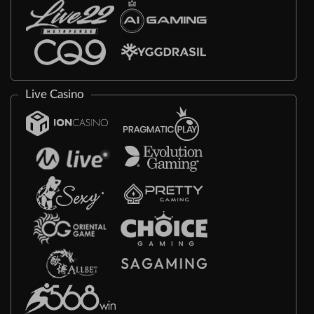
Live Casino