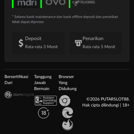
* Selama bank maintenance dan bank offline deposit dan penarikan
tidak dapat diproses
Deposit
Penarikan
Rata-rata 3 Menit
Rata-rata 5 Menit
Bersertifikasi
Tanggung
Browser
Dari
Jawab
Yang
Bermain
Didukung
©2026 PUTARSLOT88.
Hak cipta dilindungi | 18+