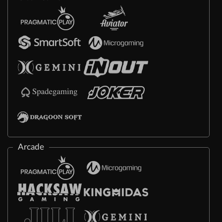
Arcade