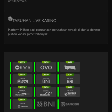
untuk pemain.
TARUHAN LIVE KASINO
Platform Pilihan bagi perusahaan-perusahaan terbaik di dunia, dengan
pilihan variasi game terbanyak