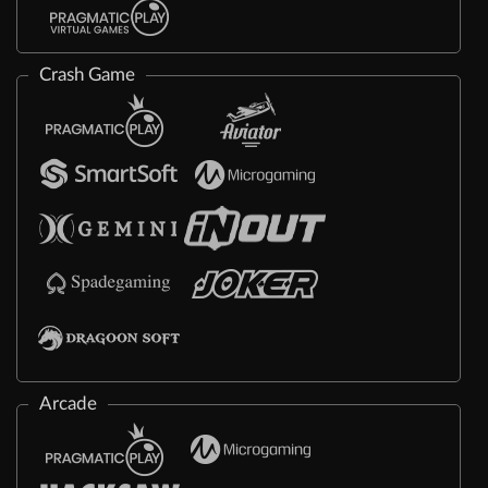
Crash Game
Arcade