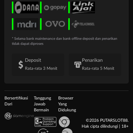
* Selama bank maintenance dan bank offline deposit dan penarikan
tidak dapat diproses
Deposit
Penarikan
Rata-rata 3 Menit
Rata-rata 5 Menit
Bersertifikasi
Tanggung
Browser
Dari
Jawab
Yang
Bermain
Didukung
©2026 PUTARSLOT88.
Hak cipta dilindungi | 18+