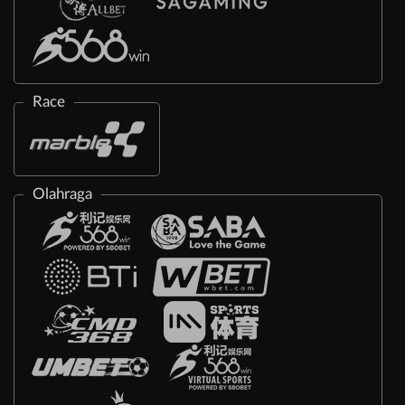
Race
Olahraga