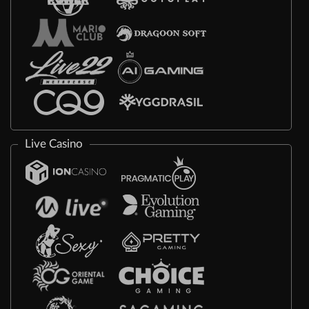
Live Casino