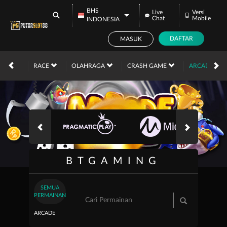
BHS
Live
Versi
Chat
Mobile
INDONESIA
DAFTAR
MASUK
SINO
RACE
OLAHRAGA
CRASH GAME
ARCADE
BTGAMING
SEMUA
PERMAINAN
ARCADE