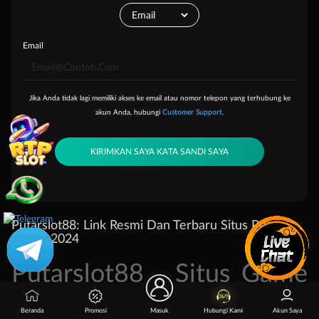
Email
Jika Anda tidak lagi memiliki akses ke email atau nomor telepon yang terhubung ke
akun Anda, hubungi
Customer Support
.
Putarslot88: Link Resmi Dan Terbaru Situs Putar
Slot88 2024
Putarslot88 - Situs Game
Slot Online Resmi Bonus
Beranda
Promosi
Masuk
Hubungi Kami
Akun Saya