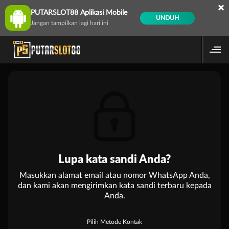
×
PUTARSLOT88 Aplikasi Mobile
UNDUH
Jangan tampilkan lagi hari ini
Lupa kata sandi Anda?
Masukkan alamat email atau nomor WhatsApp Anda,
dan kami akan mengirimkan kata sandi terbaru kepada
Anda.
Pilih Metode Kontak